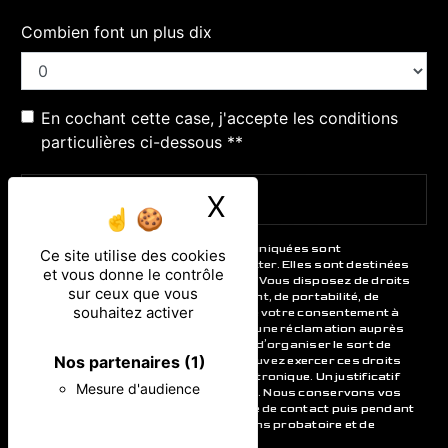
Combien font un plus dix
En cochant cette case, j'accepte les conditions
particulières ci-dessous **
X
Masquer le ban
ENVOYER
** Les données personnelles communiquées sont
Ce site utilise des cookies
nécessaires aux fins de vous contacter. Elles sont destinées
et vous donne le contrôle
à l'entreprise et ses sous-traitants. Vous disposez de droits
sur ceux que vous
d’accès, de rectification, d’effacement, de portabilité, de
souhaitez activer
limitation, d’opposition, de retrait de votre consentement à
tout moment et du droit d’introduire une réclamation auprès
d’une autorité de contrôle, ainsi que d’organiser le sort de
Nos partenaires
(1)
vos données post-mortem. Vous pouvez exercer ces droits
par voie postale ou par courrier électronique. Un justificatif
Mesure d'audience
d'identité pourra vous être demandé. Nous conservons vos
données pendant la période de prise de contact puis pendant
la durée de prescription légale aux fins probatoire et de
gestion des contentieux.