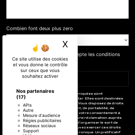
Combien font deux plus zero
X
Masquer le ban
En cochant cette case, j'accepte les conditions
Ce site utilise des cookies
particulières ci-dessous **
et vous donne le contrôle
sur ceux que vous
souhaitez activer
ENVOYER
Nos partenaires
** Les données personnelles communiquées sont
(17)
nécessaires aux fins de vous contacter. Elles sont destinées
à l'entreprise et ses sous-traitants. Vous disposez de droits
APIs
d’accès, de rectification, d’effacement, de portabilité, de
Autre
limitation, d’opposition, de retrait de votre consentement à
Mesure d'audience
tout moment et du droit d’introduire une réclamation auprès
Régies publicitaires
d’une autorité de contrôle, ainsi que d’organiser le sort de
Réseaux sociaux
vos données post-mortem. Vous pouvez exercer ces droits
Support
par voie postale ou par courrier électronique. Un justificatif