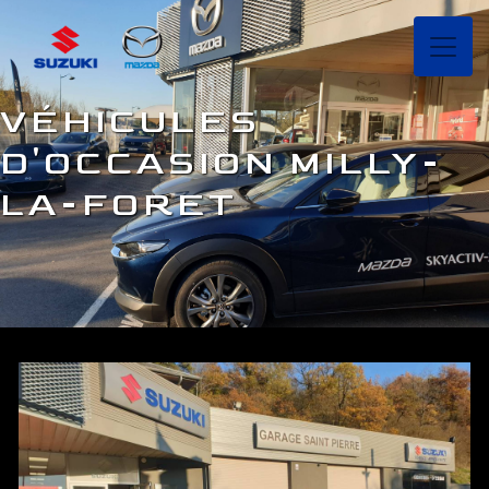
Panneau de gestion des cookies
VÉHICULES
D'OCCASION MILLY-
LA-FORET