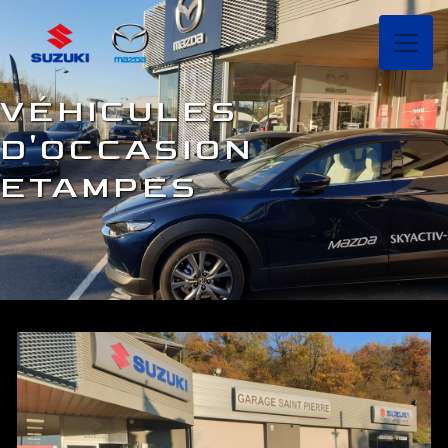
Panneau de gestion des cookies
VÉHICULES
D'OCCASION
ETAMPES