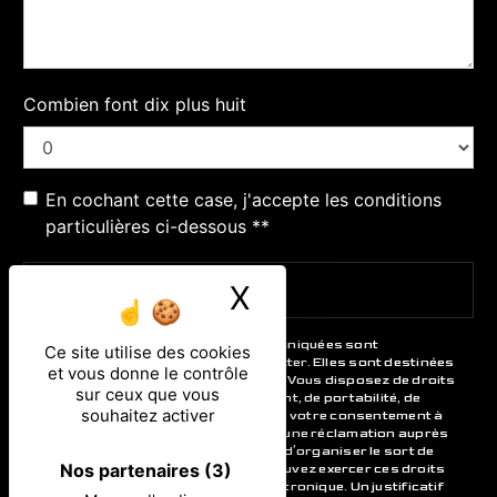
Combien font dix plus huit
En cochant cette case, j'accepte les conditions
particulières ci-dessous **
X
Masquer le ban
ENVOYER
** Les données personnelles communiquées sont
Ce site utilise des cookies
nécessaires aux fins de vous contacter. Elles sont destinées
et vous donne le contrôle
à l'entreprise et ses sous-traitants. Vous disposez de droits
sur ceux que vous
d’accès, de rectification, d’effacement, de portabilité, de
souhaitez activer
limitation, d’opposition, de retrait de votre consentement à
tout moment et du droit d’introduire une réclamation auprès
d’une autorité de contrôle, ainsi que d’organiser le sort de
Nos partenaires
(3)
vos données post-mortem. Vous pouvez exercer ces droits
par voie postale ou par courrier électronique. Un justificatif