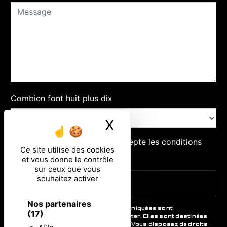
Combien font huit plus dix
X
Masquer le ban
En cochant cette case, j'accepte les conditions
Ce site utilise des cookies
particulières ci-dessous **
et vous donne le contrôle
sur ceux que vous
souhaitez activer
ENVOYER
Nos partenaires
** Les données personnelles communiquées sont
(17)
nécessaires aux fins de vous contacter. Elles sont destinées
à l'entreprise et ses sous-traitants. Vous disposez de droits